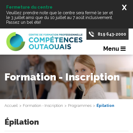
X
Fermeture du centre
Veuillez prendre note que le centre sera fermé le 1er et
le 3 juillet ainsi que du 10 juillet au 7 août inclusivement.
Passez un bel été!
819 643-2000
Menu
Formation - Inscription
Accueil
Formation - Inscription
Programmes
Épilation
Épilation