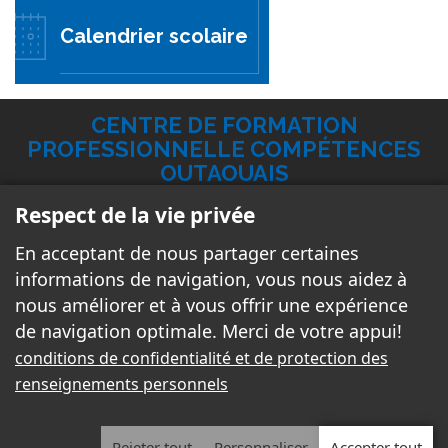
Calendrier scolaire
CENTRE DE FORMATION
PROFESSIONNELLE COMPÉTENCES
OUTAOUAIS
Respect de la vie privée
183, rue Broadway Ouest Gatineau QC
J8P 3T6 - Édifice Broadway
En acceptant de nous partager certaines
361, boul. Maloney Ouest Gatineau QC
informations de navigation, vous nous aidez à
J8P 7E9 -Édifice Maloney
nous améliorer et à vous offrir une expérience
Téléphone:
819 643-2000
de navigation optimale. Merci de votre appui!
Télécopieur:
819 643-1001
conditions de confidentialité et de protection des
renseignements personnels
Courriel:
cco-maloney@cssd.gouv.qc.ca
Rejeter tout
Personnaliser
Accepter tout