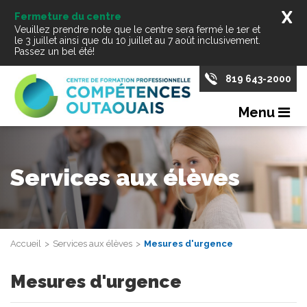
X
Fermeture du centre
Veuillez prendre note que le centre sera fermé le 1er et
le 3 juillet ainsi que du 10 juillet au 7 août inclusivement.
Passez un bel été!
819 643-2000
Menu
Services aux élèves
Accueil
Services aux élèves
Mesures d'urgence
Mesures d'urgence