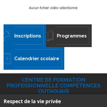
Aucun fichier vidéo sélectionné.
Inscriptions
Programmes
Calendrier scolaire
CENTRE DE FORMATION
PROFESSIONNELLE COMPÉTENCES
OUTAOUAIS
Respect de la vie privée
183, rue Broadway Ouest Gatineau QC
J8P 3T6 - Édifice Broadway