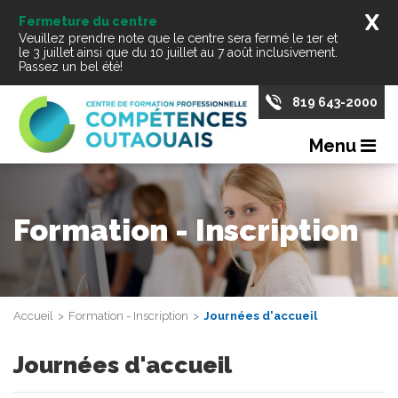
X
Fermeture du centre
Veuillez prendre note que le centre sera fermé le 1er et
le 3 juillet ainsi que du 10 juillet au 7 août inclusivement.
Passez un bel été!
819 643-2000
Menu
Formation - Inscription
Accueil
Formation - Inscription
Journées d'accueil
Journées d'accueil